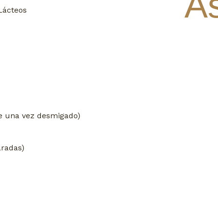
As
Lácteos
ne una vez desmigado)
aradas)