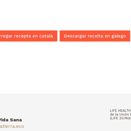
regar recepta en català
Descargar receita en galego
LIFE HEALTH
de la Unión 
(LIFE 20/N
Vida Sana
tierra.eco