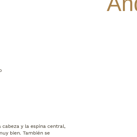
An
o
 cabeza y la espina central,
 muy bien. También se