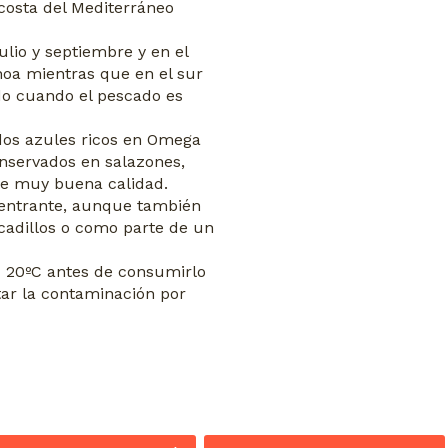
 costa del Mediterráneo
lio y septiembre y en el
oa mientras que en el sur
do cuando el pescado es
os azules ricos en Omega
onservados en salazones,
de muy buena calidad.
 entrante, aunque también
cadillos o como parte de un
– 20ºC
antes de consumirlo
tar la contaminación por