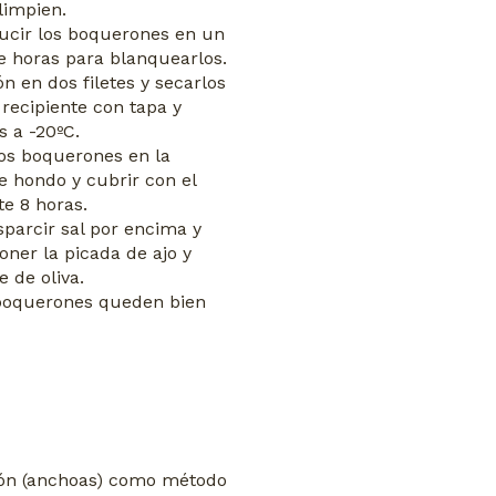
 limpien.
ducir los boquerones en un
de horas para blanquearlos.
n en dos filetes y secarlos
 recipiente con tapa y
s a -20ºC.
los boquerones en la
te hondo y cubrir con el
te 8 horas.
sparcir sal por encima y
oner la picada de ajo y
e de oliva.
boquerones queden bien
zón (anchoas) como método