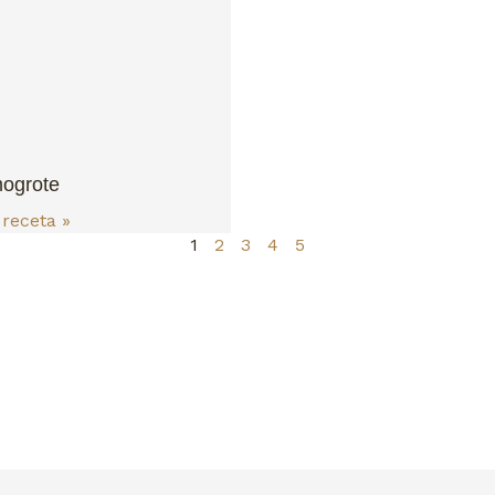
ogrote
 receta »
1
2
3
4
5