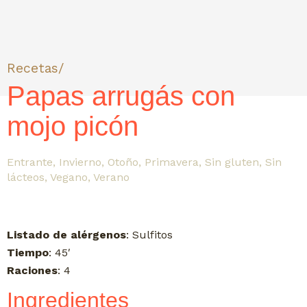
Recetas/
Papas arrugás con
mojo picón
Entrante
,
Invierno
,
Otoño
,
Primavera
,
Sin gluten
,
Sin
lácteos
,
Vegano
,
Verano
Listado de alérgenos
: Sulfitos
Tiempo
: 45′
Raciones
: 4
Ingredientes