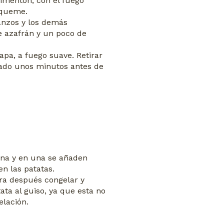
imentón, con el fuego
 queme.
banzos y los demás
e azafrán y un poco de
apa, a fuego suave. Retirar
pado unos minutos antes de
tana y en una se añaden
n las patatas.
ra después congelar y
ata al guiso, ya que esta no
elación.