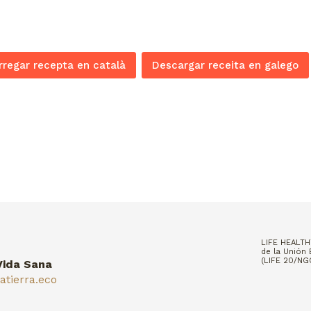
regar recepta en català
Descargar receita en galego
LIFE HEALTH
de la Unión 
(LIFE 20/N
Vida Sana
tierra.eco