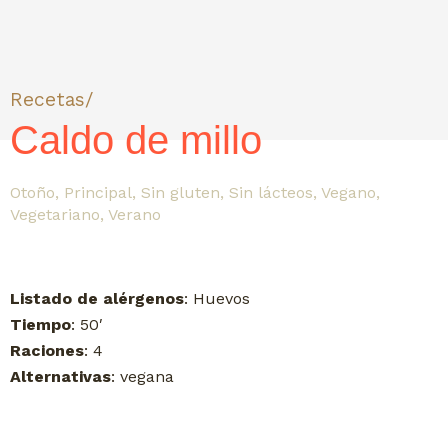
Recetas/
Caldo de millo
Otoño
,
Principal
,
Sin gluten
,
Sin lácteos
,
Vegano
,
Vegetariano
,
Verano
Listado de alérgenos
: Huevos
Tiempo
: 50′
Raciones
: 4
Alternativas
: vegana