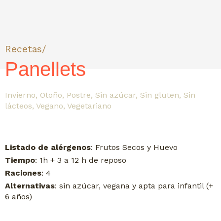
Recetas/
Panellets
Invierno
,
Otoño
,
Postre
,
Sin azúcar
,
Sin gluten
,
Sin
lácteos
,
Vegano
,
Vegetariano
Listado de alérgenos
: Frutos Secos y Huevo
Tiempo
: 1h + 3 a 12 h de reposo
Raciones
: 4
Alternativas
: sin azúcar, vegana y apta para infantil (+
6 años)