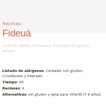
Recetas/
Fideuá
Invierno
,
Otoño
,
Primavera
,
Principal
,
Sin gluten
,
Verano
Listado de alérgenos
: Cereales con gluten,
Crustáceos y Pescado
Tiempo
: 45′
Raciones
: 4
Alternativas
: sin gluten y apta para infantil (+ 6 años)