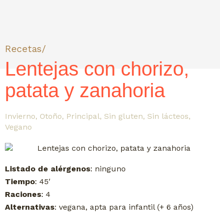
Recetas/
Lentejas con chorizo,
patata y zanahoria
Invierno
,
Otoño
,
Principal
,
Sin gluten
,
Sin lácteos
,
Vegano
Listado de alérgenos
: ninguno
Tiempo
: 45′
Raciones
: 4
Alternativas
: vegana, apta para infantil (+ 6 años)