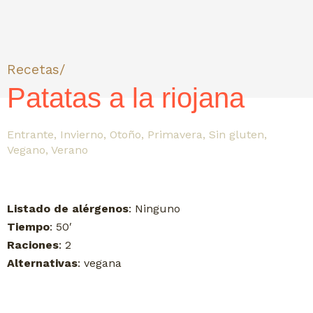
Recetas/
Patatas a la riojana
Entrante
,
Invierno
,
Otoño
,
Primavera
,
Sin gluten
,
Vegano
,
Verano
Listado de alérgenos
: Ninguno
Tiempo
: 50′
Raciones
: 2
Alternativas
: vegana