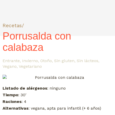
Recetas/
Porrusalda con
calabaza
Entrante
,
Invierno
,
Otoño
,
Sin gluten
,
Sin lácteos
,
Vegano
,
Vegetariano
Listado de alérgenos
: ninguno
Tiempo
: 30′
Raciones
: 4
Alternativas
: vegana, apta para infantil (+ 6 años)