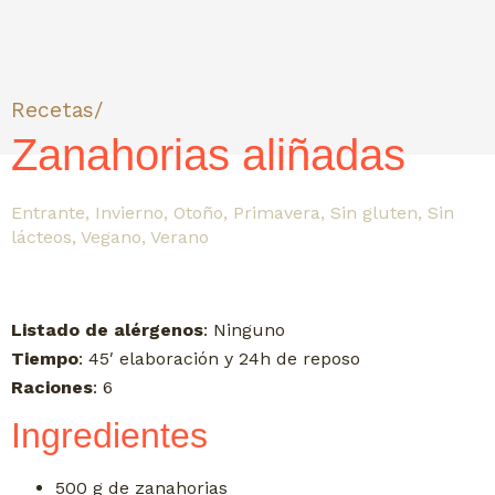
Recetas/
Zanahorias aliñadas
Entrante
,
Invierno
,
Otoño
,
Primavera
,
Sin gluten
,
Sin
lácteos
,
Vegano
,
Verano
Listado de alérgenos
: Ninguno
Tiempo
: 45′ elaboración y 24h de reposo
Raciones
: 6
Ingredientes
500 g de zanahorias