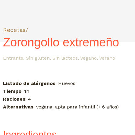
Recetas/
Zorongollo extremeño
Entrante
,
Sin gluten
,
Sin lácteos
,
Vegano
,
Verano
Listado de alérgenos
: Huevos
Tiempo
: 1h
Raciones
: 4
Alternativas
: vegana, apta para infantil (+ 6 años)
Ingredientes