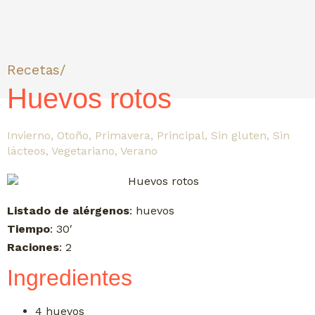
Recetas/
Huevos rotos
Invierno
,
Otoño
,
Primavera
,
Principal
,
Sin gluten
,
Sin
lácteos
,
Vegetariano
,
Verano
Listado de alérgenos
: huevos
Tiempo
: 30′
Raciones
: 2
Ingredientes
4 huevos