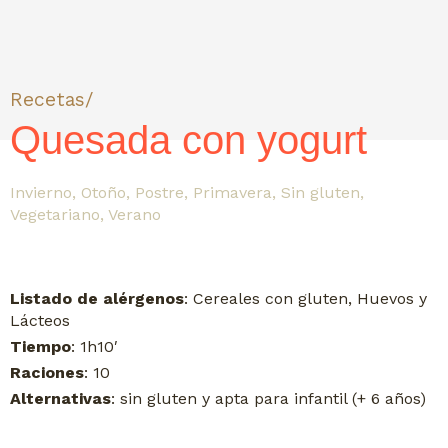
Recetas/
Quesada con yogurt
Invierno
,
Otoño
,
Postre
,
Primavera
,
Sin gluten
,
Vegetariano
,
Verano
Listado de alérgenos
: Cereales con gluten, Huevos y
Lácteos
Tiempo
: 1h10′
Raciones
: 10
Alternativas
: sin gluten y apta para infantil (+ 6 años)