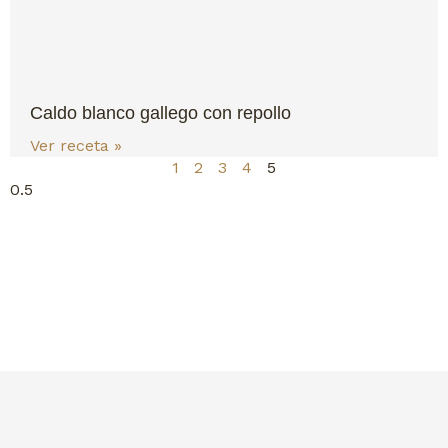
Caldo blanco gallego con repollo
Ver receta »
1
2
3
4
5