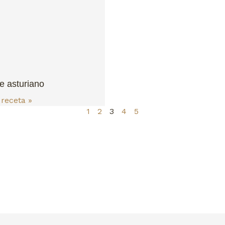
e asturiano
 receta »
1
2
3
4
5